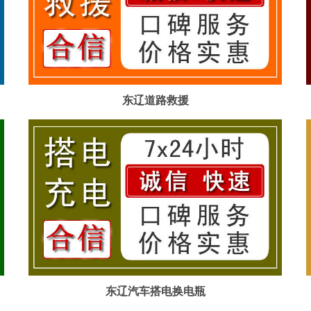
东辽道路救援
东辽汽车搭电换电瓶