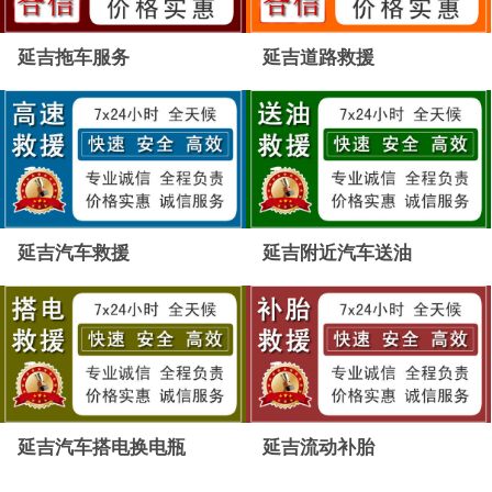
延吉道路汽车救援
磐石市汽车救援项目
延吉拖车服务
延吉道路救援
救援动态
蛟河市汽车救援项目
桦甸市汽车救援项目
永吉县汽车救援项目
四平市汽车救援项目
延吉汽车救援
延吉附近汽车送油
公主岭市汽车救援项目
双辽市汽车救援项目
梨树县汽车救援项目
伊通县汽车救援项目
延吉汽车搭电换电瓶
延吉流动补胎
松原市汽车救援项目