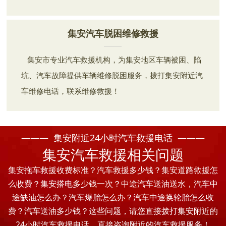
集安汽车脱困维修救援
集安市专业汽车救援机构，为集安地区车辆被困、陷
坑、汽车故障提供车辆维修脱困服务，拨打集安附近汽
车维修电话，联系维修救援！
——— 集安附近24小时汽车救援电话 ———
集安汽车救援相关问题
集安拖车救援收费标准？汽车救援多少钱？集安道路救援怎
么收费？集安搭电多少钱一次？中途汽车送油送水，汽车中
途缺油怎么办？汽车爆胎怎么办？汽车中途换轮胎怎么收
费？汽车送油多少钱？这些问题，请您直接拨打集安附近的
24小时汽车救援电话，直接咨询附近的汽车救援服务！