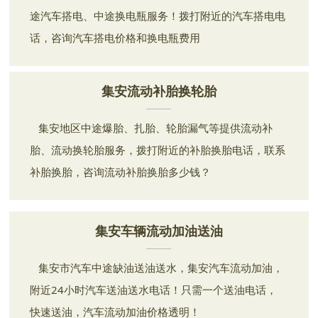
途汽车搭电、中途换电瓶服务！拨打附近的汽车搭电电
大安市汽车救援项目
话，咨询汽车搭电价格和换电瓶费用
镇赉县汽车救援项目
集安流动补胎换轮胎
通榆县汽车救援项目
集安地区中途爆胎、扎胎、轮胎漏气等提供流动补
胎、流动换轮胎服务，拨打附近的补胎换胎电话，联系
补胎换胎，咨询流动补胎换胎多少钱？
集安车辆流动加油送油
集安市汽车中途缺油送油送水，集安汽车流动加油，
附近24小时汽车送油送水电话！只需一个送油电话，
快速送油，汽车流动加油价格透明！