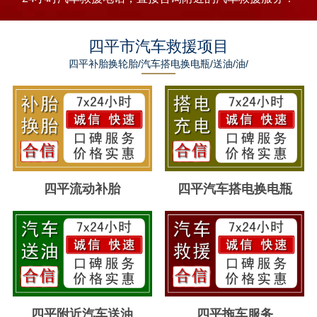
四平市汽车救援项目
四平补胎换轮胎/汽车搭电换电瓶/送油/油/
四平流动补胎
四平汽车搭电换电瓶
四平附近汽车送油
四平拖车服务