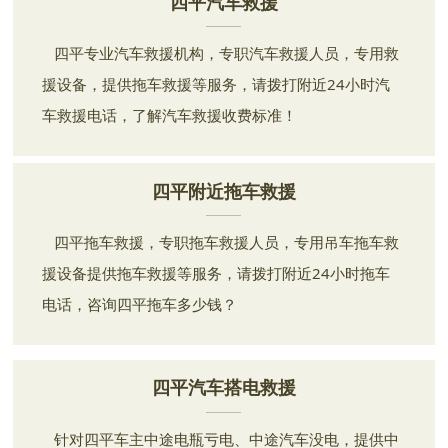
四平汽车救援
辽源市汽车救援项目
四平专业汽车救援机构，专职汽车救援人员，专用救
援设备，提供拖车救援等服务，请拨打附近24小时汽
东丰县汽车救援项目
车救援电话，了解汽车救援收费标准！
东辽县汽车救援项目
白山市汽车救援项目
四平附近拖车救援
临江市汽车救援项目
四平拖车救援，专职拖车救援人员，专用吊车拖车救
抚松县汽车救援项目
援设备提供拖车救援等服务，请拨打附近24小时拖车
电话，咨询四平拖车多少钱？
靖宇县汽车救援项目
长白县汽车救援项目
四平汽车搭电救援
白城市汽车救援项目
针对四平车主中途电瓶亏电、中途汽车没电，提供中
洮南市汽车救援项目