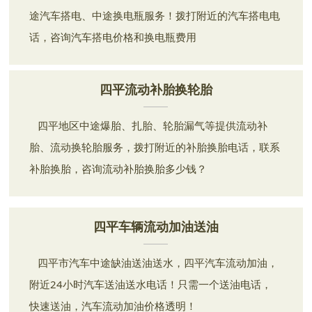
途汽车搭电、中途换电瓶服务！拨打附近的汽车搭电电
大安市汽车救援项目
话，咨询汽车搭电价格和换电瓶费用
镇赉县汽车救援项目
四平流动补胎换轮胎
通榆县汽车救援项目
四平地区中途爆胎、扎胎、轮胎漏气等提供流动补
胎、流动换轮胎服务，拨打附近的补胎换胎电话，联系
补胎换胎，咨询流动补胎换胎多少钱？
四平车辆流动加油送油
四平市汽车中途缺油送油送水，四平汽车流动加油，
附近24小时汽车送油送水电话！只需一个送油电话，
快速送油，汽车流动加油价格透明！