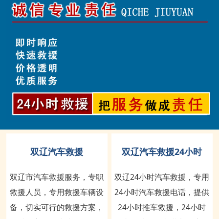
延吉道路汽车救援
磐石市汽车救援项目
救援动态
蛟河市汽车救援项目
桦甸市汽车救援项目
永吉县汽车救援项目
四平市汽车救援项目
公主岭市汽车救援项目
双辽汽车救援
双辽汽车救援24小时
双辽市汽车救援项目
梨树县汽车救援项目
双辽市汽车救援服务，专职
双辽24小时汽车救援，专用
救援人员，专用救援车辆设
24小时汽车救援电话，提供
伊通县汽车救援项目
备，切实可行的救援方案，
24小时推车救援，24小时
松原市汽车救援项目