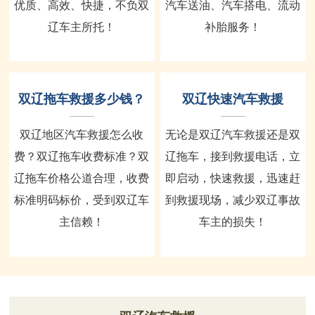
优质、高效、快捷，不负双
汽车送油、汽车搭电、流动
辽车主所托！
补胎服务！
扶余市汽车救援项目
前郭县汽车救援项目
长岭县汽车救援项目
双辽拖车救援多少钱？
双辽快速汽车救援
乾安县汽车救援项目
双辽地区汽车救援怎么收
无论是双辽汽车救援还是双
延吉市汽车救援项目
费？双辽拖车收费标准？双
辽拖车，接到救援电话，立
辽拖车价格公道合理，收费
即启动，快速救援，迅速赶
通化市汽车救援项目
标准明码标价，受到双辽车
到救援现场，减少双辽事故
梅河口市汽车救援项目
主信赖！
车主的损失！
集安市汽车救援项目
辉南县汽车救援项目
柳河县汽车救援项目