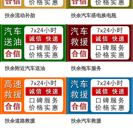
延吉道路汽车救援
磐石市汽车救援项目
扶余流动补胎
扶余汽车搭电换电瓶
救援动态
蛟河市汽车救援项目
桦甸市汽车救援项目
永吉县汽车救援项目
四平市汽车救援项目
扶余附近汽车送油
扶余拖车服务
公主岭市汽车救援项目
双辽市汽车救援项目
梨树县汽车救援项目
伊通县汽车救援项目
扶余道路救援
扶余汽车救援
松原市汽车救援项目