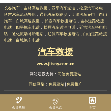
长春拖车
，
吉林高速救援
，
四平汽车送油
，
松原汽车搭电
，
扶余市汽车救援项目
延吉汽车流动补胎
，
通化汽车换轮胎
，
辽源汽车充电
，
白山
拖车
，
白城高速救援
，
长春汽车救援电话
，
吉林道路救援
前郭县汽车救援项目
电话
，
四平拖车电话
，
松原汽车送油电话
，
延吉汽车搭电电
长岭县汽车救援项目
话
，
通化流动补胎电话
，
辽源汽车救援电话
，
白山道路救援
电话
，
白城拖车电话
乾安县汽车救援项目
汽车救援
延吉市汽车救援项目
www.jltsny.com.cn
通化市汽车救援项目
网站建设支持：
同信免费建站
梅河口市汽车救援项目
同信网络
：
免费建站
|
免费推广
集安市汽车救援项目
辉南县汽车救援项目
救援热线
救援电话
主页
柳河县汽车救援项目